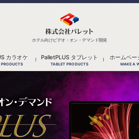
株
式
会
社
ホテル向けビデオ・オン・デマンド開発
パ
レ
ッ
PLUS カラオケ
PalletPLUS タブレット
ホームペー
ト
 PRODUCTS
TABLET PRODUCTS
MAKE A 