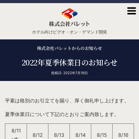
株
式
会
社
ホテル向けビデオ・オン・デマンド開発
パ
レ
株式会社パレットからのお知らせ
ッ
ト
2022年夏季休業日のお知らせ
投
投稿日: 2022年7月19日
稿
日:
平素は格別のお引立てを賜り、厚く御礼申し上げます。
夏季休業日について下記のとおりご案内致します。
8/11
8/12
8/13
8/14
8/15
8/16