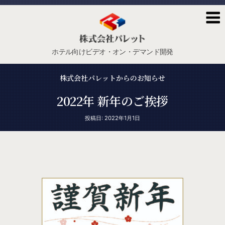
株
式
会
社
ホテル向けビデオ・オン・デマンド開発
パ
レ
株式会社パレットからのお知らせ
ッ
ト
2022年 新年のご挨拶
投
投稿日: 2022年1月1日
稿
日: